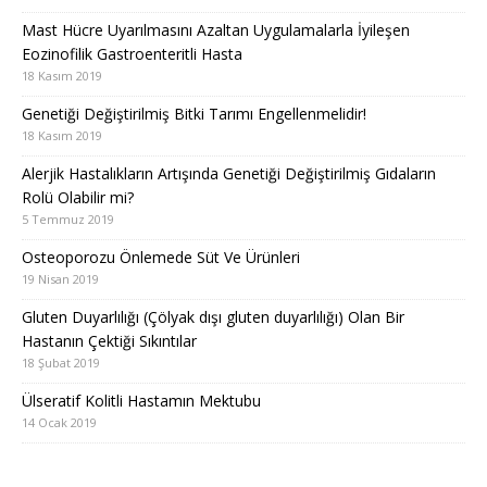
Mast Hücre Uyarılmasını Azaltan Uygulamalarla İyileşen
Eozinofilik Gastroenteritli Hasta
18 Kasım 2019
Genetiği Değiştirilmiş Bitki Tarımı Engellenmelidir!
18 Kasım 2019
Alerjik Hastalıkların Artışında Genetiği Değiştirilmiş Gıdaların
Rolü Olabilir mi?
5 Temmuz 2019
Osteoporozu Önlemede Süt Ve Ürünleri
19 Nisan 2019
Gluten Duyarlılığı (Çölyak dışı gluten duyarlılığı) Olan Bir
Hastanın Çektiği Sıkıntılar
18 Şubat 2019
Ülseratif Kolitli Hastamın Mektubu
14 Ocak 2019