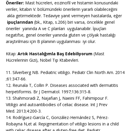
Öneriler:
Mast hücreleri, eozinofil ve histamin konusundaki
veriler, kitabın V. bölümündeki önerilerin
yararlı olabileceğini
akla getirmektedir. Tedaviye yanıt vermeyen hastalarda, eğer
ipuçlarından
(bk., Kitap, s.206)
biri varsa, öncelikle genel
öneriler
yanında A ve C planları uygulanabilir. İpuçları
negatifse, genel öneriler yanında gluten ve çölyak hastalığı
araştırılması için B planının uygulanması iyi olur.
Kitap:
Artık Hastalığımla Baş Edebiliyorum
(Mast
Hücrelerinin Gizi), Nobel Tıp Ktabevleri.
11. Silverberg NB. Pediatric vitiligo. Pediatr Clin North Am. 2014
;61:347-66.
12. Reunala T, Collin P. Diseases associated with dermatitis
herpetiformis. Br J Dermatol. 1997;136:315-8.
13. Shahmoradi Z, Najafian J, Naeini FF, Fahimipour F.
Vitiligo and autoantibodies of celiac disease. Int J Prev
Med. 2013;4:200-3.
14. Rodríguez-García C, González-Hernández S, Pérez-
Robayna N,et al. Repigmentation of vitiligo lesions in a child
with celiac disease after a gluten-free diet. Pediatr