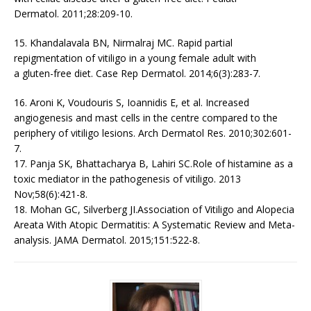
Dermatol. 2011;28:209-10.
15. Khandalavala BN, Nirmalraj MC. Rapid partial
repigmentation of vitiligo in a young female adult with
a gluten-free diet. Case Rep Dermatol. 2014;6(3):283-7.
16. Aroni K, Voudouris S, Ioannidis E, et al. Increased
angiogenesis and mast cells in the centre compared to the
periphery of vitiligo lesions. Arch Dermatol Res. 2010;302:601-
7.
17. Panja SK, Bhattacharya B, Lahiri SC.Role of histamine as a
toxic mediator in the pathogenesis of vitiligo. 2013
Nov;58(6):421-8.
18. Mohan GC, Silverberg JI.Association of Vitiligo and Alopecia
Areata With Atopic Dermatitis: A Systematic Review and Meta-
analysis. JAMA Dermatol. 2015;151:522-8.