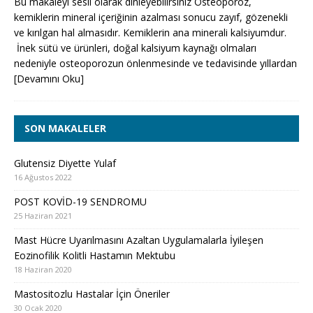
Bu makaleyi sesli olarak dinleyebilirsiniz Osteoporoz,
kemiklerin mineral içeriğinin azalması sonucu zayıf, gözenekli
ve kırılgan hal almasıdır. Kemiklerin ana minerali kalsiyumdur.
İnek sütü ve ürünleri, doğal kalsiyum kaynağı olmaları
nedeniyle osteoporozun önlenmesinde ve tedavisinde yıllardan
[Devamını Oku]
SON MAKALELER
Glutensiz Diyette Yulaf
16 Ağustos 2022
POST KOVİD-19 SENDROMU
25 Haziran 2021
Mast Hücre Uyarılmasını Azaltan Uygulamalarla İyileşen
Eozinofilik Kolitli Hastamın Mektubu
18 Haziran 2020
Mastositozlu Hastalar İçin Öneriler
30 Ocak 2020