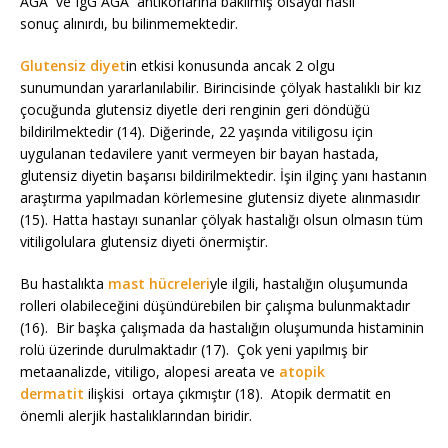
AGA ve IgG AGA antikorlarına bakılmış olsaydı nasıl
sonuç alınırdı, bu bilinmemektedir.
Glutensiz diyet
in etkisi konusunda ancak 2 olgu
sunumundan yararlanılabilir. Birincisinde çölyak hastalıklı bir kız
çocuğunda glutensiz diyetle deri renginin geri döndüğü
bildirilmektedir (14). Diğerinde, 22 yaşında vitiligosu için
uygulanan tedavilere yanıt vermeyen bir bayan hastada,
glutensiz diyetin başarısı bildirilmektedir. İşin ilginç yanı hastanın
araştırma yapılmadan körlemesine glutensiz diyete alınmasıdır
(15). Hatta hastayı sunanlar çölyak hastalığı olsun olmasın tüm
vitiligolulara glutensiz diyeti önermiştir.
Bu hastalıkta
mast hücreleri
yle ilgili, hastalığın oluşumunda
rolleri olabileceğini düşündürebilen bir çalışma bulunmaktadır
(16). Bir başka çalışmada da hastalığın oluşumunda histaminin
rolü üzerinde durulmaktadır (17). Çok yeni yapılmış bir
metaanalizde, vitiligo, alopesi areata ve
atopik
dermatit
ilişkisi ortaya çıkmıştır (18). Atopik dermatit en
önemli alerjik hastalıklarından biridir.