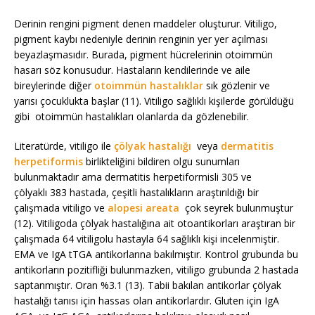
Derinin rengini pigment denen maddeler oluşturur. Vitiligo,
pigment kaybı nedeniyle derinin renginin yer yer açılması
beyazlaşmasıdır. Burada, pigment hücrelerinin otoimmün
hasarı söz konusudur. Hastaların kendilerinde ve aile
bireylerinde diğer
otoimmün hastalıklar
sık gözlenir ve
yarısı çocuklukta başlar (11). Vitiligo sağlıklı kişilerde görüldüğü
gibi otoimmün hastalıkları olanlarda da gözlenebilir.
Literatürde, vitiligo ile
çölyak hastalığı
veya
dermatitis
herpetiformis
birlikteliğini bildiren olgu sunumları
bulunmaktadır ama dermatitis herpetiformisli 305 ve
çölyaklı 383 hastada, çeşitli hastalıkların araştırıldığı bir
çalışmada vitiligo ve
alopesi areata
çok seyrek bulunmuştur
(12).
Vitiligoda çölyak hastalığına ait otoantikorları araştıran bir
çalışmada 64 vitiligolu hastayla 64 sağlıklı kişi incelenmiştir.
EMA ve IgA tTGA antikorlarına bakılmıştır. Kontrol grubunda bu
antikorların pozitifliği bulunmazken, vitiligo grubunda 2 hastada
saptanmıştır. Oran %3.1 (13). Tabii bakılan antikorlar çölyak
hastalığı tanısı için hassas olan antikorlardır. Gluten için IgA