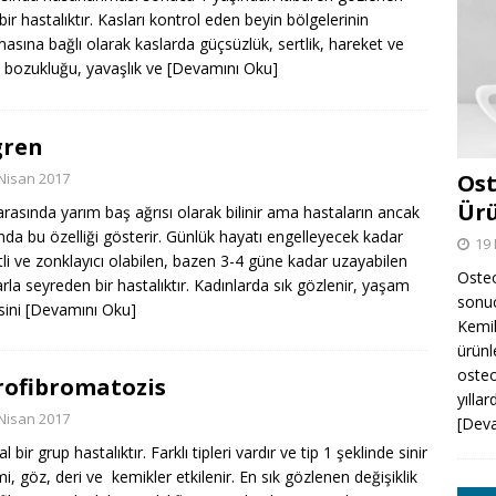
 bir hastalıktır. Kasları kontrol eden beyin bölgelerinin
masına bağlı olarak kaslarda güçsüzlük, sertlik, hareket ve
 bozukluğu, yavaşlık ve
[Devamını Oku]
gren
Nisan 2017
Ost
Ürü
arasında yarım baş ağrısı olarak bilinir ama hastaların ancak
ında bu özelliği gösterir. Günlük hayatı engelleyecek kadar
19 
tli ve zonklayıcı olabilen, bazen 3-4 güne kadar uzayabilen
Osteo
arla seyreden bir hastalıktır. Kadınlarda sık gözlenir, yaşam
sonuc
sini
[Devamını Oku]
Kemik
ürünl
oste
ofibromatozis
yılla
Nisan 2017
[Dev
al bir grup hastalıktır. Farklı tipleri vardır ve tip 1 şeklinde sinir
mi, göz, deri ve kemikler etkilenir. En sık gözlenen değişiklik