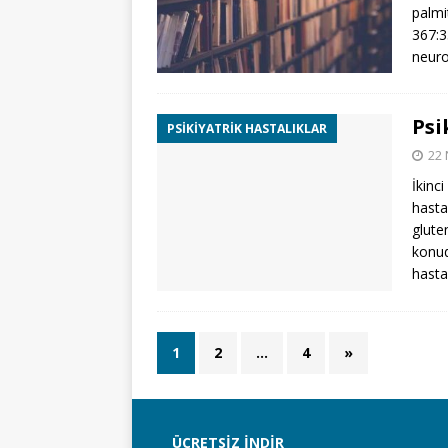
palmi
367:3
neur
Psi
PSIKIYATRIK HASTALIKLAR
22 
İkinc
hasta
glute
konud
hasta
1
2
…
4
»
ÜCRETSIZ İNDIR