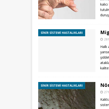
kalıcı
tutul
duruş
Mi
SINIR SISTEMI HASTALIKLARI
28 
Halk 
yarıs
şidde
atakl
kalite
Nör
SINIR SISTEMI HASTALIKLARI
27 
Kalıts
siste