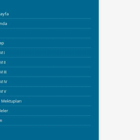
ayfa
ında
tap
M I
 II
 III
M IV
M V
 Mektupları
eler
im