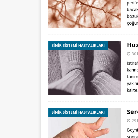
perife
bacak
bozukl
çoğun
Huz
SINIR SISTEMI HASTALIKLARI
30 
İstir
karın
tanım
yakın
kalit
Ser
SINIR SISTEMI HASTALIKLARI
29 
Beyni
sonra