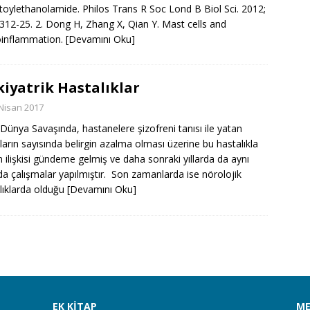
toylethanolamide. Philos Trans R Soc Lond B Biol Sci. 2012;
312-25. 2. Dong H, Zhang X, Qian Y. Mast cells and
oinflammation.
[Devamını Oku]
kiyatrik Hastalıklar
Nisan 2017
i Dünya Savaşında, hastanelere şizofreni tanısı ile yatan
ların sayısında belirgin azalma olması üzerine bu hastalıkla
n ilişkisi gündeme gelmiş ve daha sonraki yıllarda da aynı
a çalışmalar yapılmıştır. Son zamanlarda ise nörolojik
lıklarda olduğu
[Devamını Oku]
EK KITAP
M