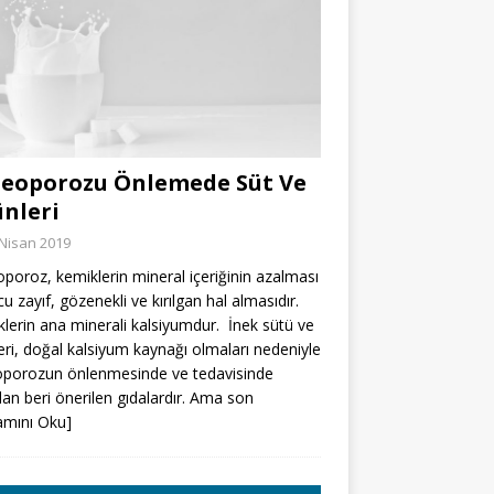
eoporozu Önlemede Süt Ve
nleri
Nisan 2019
poroz, kemiklerin mineral içeriğinin azalması
u zayıf, gözenekli ve kırılgan hal almasıdır.
lerin ana minerali kalsiyumdur. İnek sütü ve
eri, doğal kalsiyum kaynağı olmaları nedeniyle
oporozun önlenmesinde ve tedavisinde
rdan beri önerilen gıdalardır. Ama son
amını Oku]