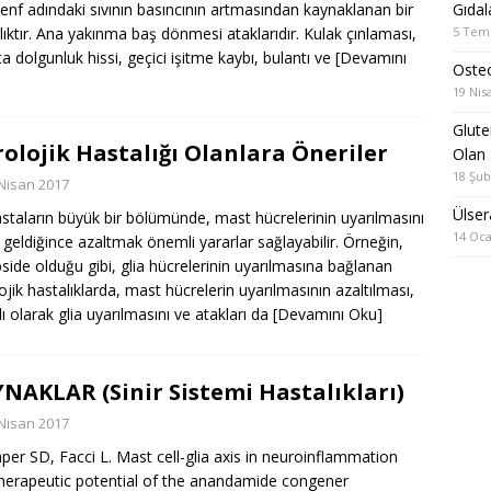
Gıdal
enf adındaki sıvının basıncının artmasından kaynaklanan bir
5 Tem
lıktır. Ana yakınma baş dönmesi ataklarıdır. Kulak çınlaması,
ta dolgunluk hissi, geçici işitme kaybı, bulantı ve
[Devamını
Oste
19 Nis
Gluten
olojik Hastalığı Olanlara Öneriler
Olan 
18 Şub
Nisan 2017
Ülser
staların büyük bir bölümünde, mast hücrelerinin uyarılmasını
14 Oca
 geldiğince azaltmak önemli yararlar sağlayabilir. Örneğin,
pside olduğu gibi, glia hücrelerinin uyarılmasına bağlanan
ojik hastalıklarda, mast hücrelerin uyarılmasının azaltılması,
lı olarak glia uyarılmasını ve atakları da
[Devamını Oku]
NAKLAR (Sinir Sistemi Hastalıkları)
Nisan 2017
aper SD, Facci L. Mast cell-glia axis in neuroinflammation
herapeutic potential of the anandamide congener