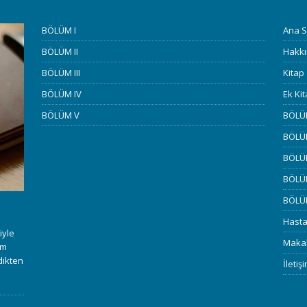
BÖLÜM I
Ana S
BÖLÜM II
Hakk
BÖLÜM III
Kitap
BÖLÜM IV
Ek Ki
BÖLÜM V
BÖLÜ
BÖLÜM
BÖLÜM
BÖLÜ
BÖLÜ
Hasta
iyle
Makal
em
dikten
İletiş