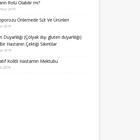
arın Rolü Olabilir mi?
muz 2019
oporozu Önlemede Süt Ve Ürünleri
an 2019
 Duyarlılığı (Çölyak dışı gluten duyarlılığı)
Bir Hastanın Çektiği Sıkıntılar
at 2019
atif Kolitli Hastamın Mektubu
k 2019