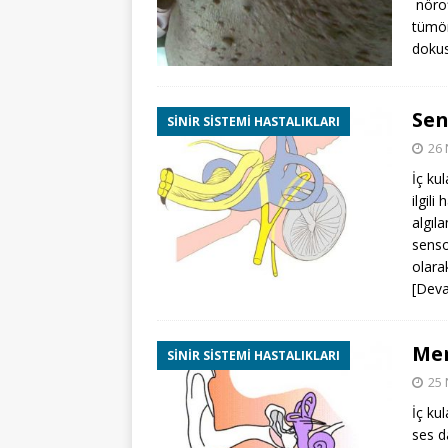
nörof
tümör
doku
Sen
SINIR SISTEMI HASTALIKLARI
26 
İç kul
ilgili
algıl
senso
olara
[Deva
Men
SINIR SISTEMI HASTALIKLARI
25 
İç ku
ses d