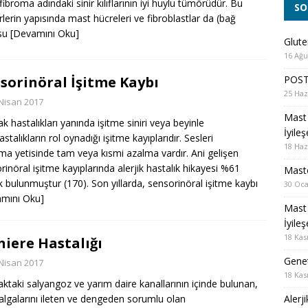
ibroma adındaki sinir kılıflarının iyi huylu tümörüdür. Bu
SO
lerin yapısında mast hücreleri ve fibroblastlar da (bağ
su
[Devamını Oku]
Glute
16 Ağu
POST
sorinöral İşitme Kaybı
25 Haz
Nisan 2017
Mast 
ak hastalıkları yanında işitme siniri veya beyinle
İyile
 hastalıkların rol oynadığı işitme kayıplarıdır. Sesleri
18 Haz
ama yetisinde tam veya kısmi azalma vardır. Ani gelişen
rinöral işitme kayıplarında alerjik hastalık hikayesi %61
Masto
k bulunmuştur (170). Son yıllarda, sensorinöral işitme kaybı
30 Oca
mını Oku]
Mast 
İyile
18 Kas
iere Hastalığı
Genet
Nisan 2017
18 Kas
laktaki salyangoz ve yarım daire kanallarının içinde bulunan,
Alerj
algalarını ileten ve dengeden sorumlu olan