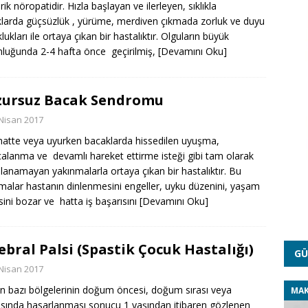
rik nöropatidir. Hızla başlayan ve ilerleyen, sıklıkla
larda güçsüzlük , yürüme, merdiven çıkmada zorluk ve duyu
ukları ile ortaya çıkan bir hastalıktır. Olguların büyük
luğunda 2-4 hafta önce geçirilmiş,
[Devamını Oku]
ursuz Bacak Sendromu
Nisan 2017
ahatte veya uyurken bacaklarda hissedilen uyuşma,
calanma ve devamlı hareket ettirme isteği gibi tam olarak
lanamayan yakınmalarla ortaya çıkan bir hastalıktır. Bu
malar hastanın dinlenmesini engeller, uyku düzenini, yaşam
esini bozar ve hatta iş başarısını
[Devamını Oku]
ebral Palsi (Spastik Çocuk Hastalığı)
GÜ
Nisan 2017
n bazı bölgelerinin doğum öncesi, doğum sırası veya
MAK
sında hasarlanması sonucu 1 yaşından itibaren gözlenen