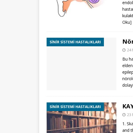
endol
hasta
kulak
Oku]
Nör
SINIR SISTEMI HASTALIKLARI
24 
Bu ha
elden
epile
nörol
dolay
KAY
SINIR SISTEMI HASTALIKLARI
23 
1. Sk
and t