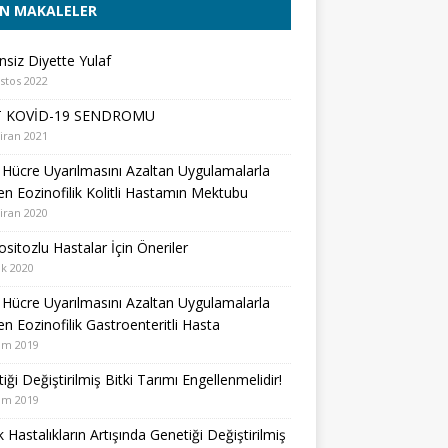
N MAKALELER
nsiz Diyette Yulaf
stos 2022
 KOVİD-19 SENDROMU
iran 2021
Hücre Uyarılmasını Azaltan Uygulamalarla
şen Eozinofilik Kolitli Hastamın Mektubu
iran 2020
sitozlu Hastalar İçin Öneriler
k 2020
Hücre Uyarılmasını Azaltan Uygulamalarla
şen Eozinofilik Gastroenteritli Hasta
ım 2019
iği Değiştirilmiş Bitki Tarımı Engellenmelidir!
ım 2019
ik Hastalıkların Artışında Genetiği Değiştirilmiş