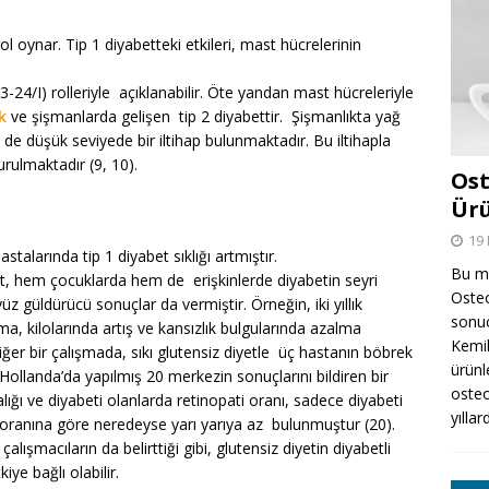
ol oynar. Tip 1 diyabetteki etkileri, mast hücrelerinin
3-24/I) rolleriyle açıklanabilir. Öte yandan mast hücreleriyle
k
ve şişmanlarda gelişen tip 2 diyabettir. Şişmanlıkta yağ
e düşük seviyede bir iltihap bulunmaktadır. Bu iltihapla
kurulmaktadır (9, 10).
Ost
Ürü
19 
stalarında tip 1 diyabet sıklığı artmıştır.
Bu ma
iyet, hem çocuklarda hem de erişkinlerde diyabetin seyri
Osteo
üz güldürücü sonuçlar da vermiştir. Örneğin, iki yıllık
sonuc
ma, kilolarında artış ve kansızlık bulgularında azalma
Kemik
iğer bir çalışmada, sıkı glutensiz diyetle üç hastanın böbrek
ürünl
Hollanda’da yapılmış 20 merkezin sonuçlarını bildiren bir
oste
ığı ve diyabeti olanlarda retinopati oranı, sadece diyabeti
yılla
 oranına göre neredeyse yarı yarıya az bulunmuştur (20).
 çalışmacıların da belirttiği gibi, glutensiz diyetin diyabetli
ye bağlı olabilir.