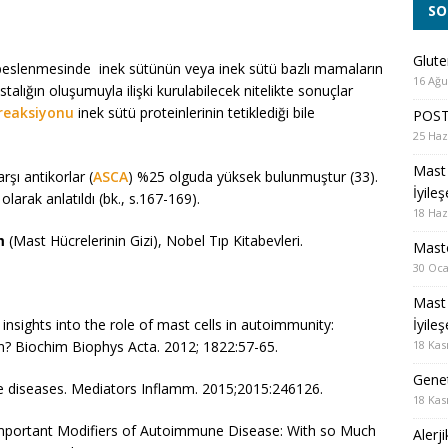
SO
Glute
in beslenmesinde inek sütünün veya inek sütü bazlı mamaların
16 Ağu
astalığın oluşumuyla ilişki kurulabilecek nitelikte sonuçlar
reaksiyonu
inek sütü proteinlerinin tetiklediği bile
POST
25 Haz
Mast 
rşı antikorlar (
ASCA
) %25 olguda yüksek bulunmuştur (33).
İyile
larak anlatıldı (bk., s.167-169).
18 Haz
m
(Mast Hücrelerinin Gizi), Nobel Tıp Kitabevleri.
Masto
30 Oca
Mast 
İyile
nsights into the role of mast cells in autoimmunity:
18 Kas
? Biochim Biophys Acta. 2012; 1822:57-65.
Genet
e diseases. Mediators Inflamm. 2015;2015:246126.
18 Kas
 Important Modifiers of Autoimmune Disease: With so Much
Alerj