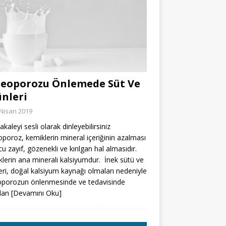
eoporozu Önlemede Süt Ve
nleri
Nisan 2019
kaleyi sesli olarak dinleyebilirsiniz
poroz, kemiklerin mineral içeriğinin azalması
u zayıf, gözenekli ve kırılgan hal almasıdır.
lerin ana minerali kalsiyumdur. İnek sütü ve
eri, doğal kalsiyum kaynağı olmaları nedeniyle
oporozun önlenmesinde ve tedavisinde
rdan
[Devamını Oku]