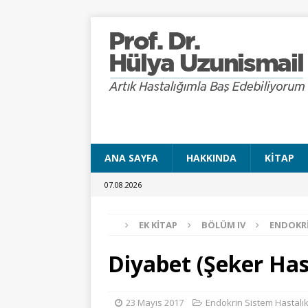
ANA SAYFA
HAKKINDA
KITAP
07.08.2026
EK KITAP
BÖLÜM IV
ENDOKRI
Diyabet (Şeker Hast
23 Mayıs 2017
Endokrin Sistem Hastalık