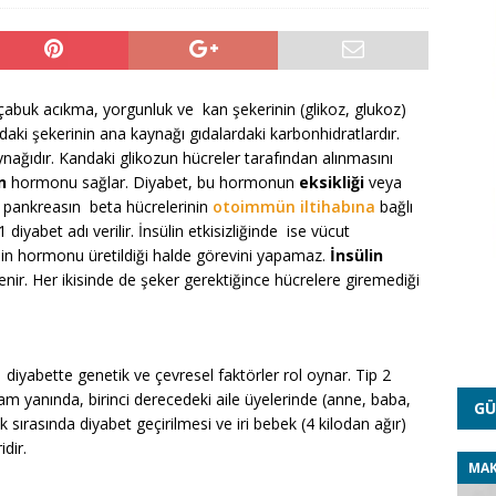
 çabuk acıkma, yorgunluk ve kan şekerinin (glikoz, glukoz)
ndaki şekerinin ana kaynağı gıdalardaki karbonhidratlardır.
ynağıdır. Kandaki glikozun hücreler tarafından alınmasını
n
hormonu sağlar. Diyabet, bu hormonun
eksikliği
veya
i, pankreasın beta hücrelerinin
otoimmün iltihabına
bağlı
iyabet adı verilir. İnsülin etkisizliğinde ise vücut
nsülin hormonu üretildiği halde görevini yapamaz.
İ
nsülin
ir. Her ikisinde de şeker gerektiğince hücrelere giremediği
diyabette genetik ve çevresel faktörler rol oynar. Tip 2
şam yanında, birinci derecedeki aile üyelerinde (anne, baba,
GÜ
 sırasında diyabet geçirilmesi ve iri bebek (4 kilodan ağır)
dir.
MAK