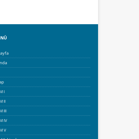
ENÜ
ayfa
ında
tap
M I
 II
 III
M IV
M V