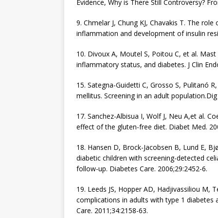
Evidence, Why is There Still Controversy? Fr
9. Chmelar J, Chung KJ, Chavakis T. The role
inflammation and development of insulin re
10. Divoux A, Moutel S, Poitou C, et al. Mast 
inflammatory status, and diabetes. J Clin En
15. Sategna-Guidetti C, Grosso S, Pulitanó R,
mellitus. Screening in an adult population.Dig
17. Sanchez-Albisua I, Wolf J, Neu A,et al. Co
effect of the gluten-free diet. Diabet Med. 2
18. Hansen D, Brock-Jacobsen B, Lund E, Bjørn 
diabetic children with screening-detected cel
follow-up. Diabetes Care. 2006;29:2452-6.
19. Leeds JS, Hopper AD, Hadjivassiliou M, T
complications in adults with type 1 diabetes
Care. 2011;34:2158-63.