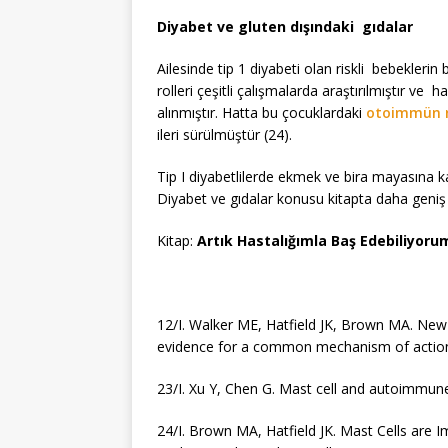
Diyabet ve gluten dışındaki gıdalar
Ailesinde tip 1 diyabeti olan riskli bebekler
rolleri çeşitli çalışmalarda araştırılmıştır ve h
alınmıştır. Hatta bu çocuklardaki
otoimmün 
ileri sürülmüştür (24).
Tip I diyabetlilerde ekmek ve bira mayasına ka
Diyabet ve gıdalar konusu kitapta daha geniş o
Kitap:
Artık Hastalığımla Baş Edebiliyoru
12/I. Walker ME, Hatfield JK, Brown MA. New i
evidence for a common mechanism of action
23/I. Xu Y, Chen G. Mast cell and autoimmun
24/I. Brown MA, Hatfield JK. Mast Cells are