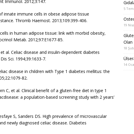
ont Immunol. 2012;3:147.
Gıdal
5 Tem
 of innate immune cells in obese adipose tissue
Oste
sistance. Thromb Haemost. 2013;109:399-406.
19 Nis
cells in human adipose tissue: link with morbid obesity,
Gluten
docrinol Metab. 2012;97:E1677-85.
Olan 
18 Şub
 et al. Celiac disease and insulin-dependent diabetes
Ülser
 Dis Sci. 1994;39:1633-7.
14 Oca
eliac disease in children with Type 1 diabetes mellitus: the
005;22:1079-82.
C, et al. Clinical benefit of a gluten-free diet in type 1
iacdisease: a population-based screening study with 2 years’
esfaye S, Sanders DS. High prevalence of microvascular
 and newly diagnosed celiac disease. Diabetes