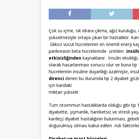
Çok su içme, sık idrara çıkma, ağız kuruluğu,
yükselmesiyle ortaya çıkan bir hastalıktır. Ka
Glikoz vücut hücrelerinin en önemli enerji ka
pankreasın beta hücrelerinde üretilen
insüli
etkisizliğinden
kaynaklanır. İnsülin eksikliğ
olarak hasarlanması sonucu olur ve buna tip 1 d
hücrelerinin insüline duyarlılığı azalmıştır, i
direnci
denen bu durumda tip 2 diyabet gözlen
için kandaki
miktarı yükselir.
Tüm otoimmün hastalıklarda olduğu gibi tip 1 
diyabette, şişmanlık, hareketsiz ve stresli ya
kardeş) diyabet hastalığının bulunması, gebelik
doğurulmuş olması kabul edilen risk faktörleri
Diyabet ve mast hücreleri