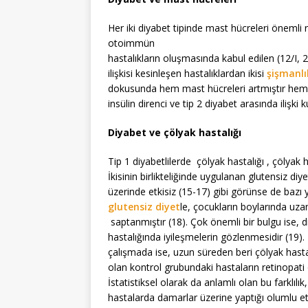
Her iki diyabet tipinde mast hücreleri önemli r
otoimmün
hastalıkların oluşmasında kabul edilen (12/I, 2
ilişkisi kesinleşen hastalıklardan ikisi
şişmanlı
dokusunda hem mast hücreleri artmıştır hem d
insülin direnci ve tip 2 diyabet arasında ilişki 
Diyabet ve çölyak hastalığı
Tip 1 diyabetlilerde çölyak hastalığı , çölyak ha
İkisinin birlikteliğinde uygulanan glutensiz d
üzerinde etkisiz (15-17) gibi görünse de bazı y
glutensiz diyet
le, çocukların boylarında uza
saptanmıştır (18). Çok önemli bir bulgu ise, d
hastalığında iyileşmelerin gözlenmesidir (19).
çalışmada ise, uzun süreden beri çölyak hastal
olan kontrol grubundaki hastaların retinopati
İ
statistiksel olarak da anlamlı olan bu farklılık,
hastalarda damarlar üzerine yaptığı olumlu etki