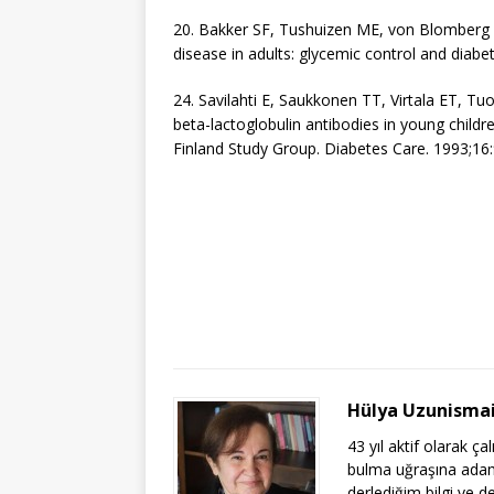
20. Bakker SF, Tushuizen ME, von Blomberg M
disease in adults: glycemic control and diabe
24. Savilahti E, Saukkonen TT, Virtala ET, Tu
beta-lactoglobulin antibodies in young chil
Finland Study Group. Diabetes Care. 1993;16:
Hülya Uzunisma
43 yıl aktif olarak ça
bulma uğraşına adamı
derlediğim bilgi ve d