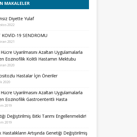
N MAKALELER
nsiz Diyette Yulaf
stos 2022
 KOVİD-19 SENDROMU
iran 2021
Hücre Uyarılmasını Azaltan Uygulamalarla
şen Eozinofilik Kolitli Hastamın Mektubu
iran 2020
sitozlu Hastalar İçin Öneriler
k 2020
Hücre Uyarılmasını Azaltan Uygulamalarla
şen Eozinofilik Gastroenteritli Hasta
ım 2019
iği Değiştirilmiş Bitki Tarımı Engellenmelidir!
ım 2019
ik Hastalıkların Artışında Genetiği Değiştirilmiş