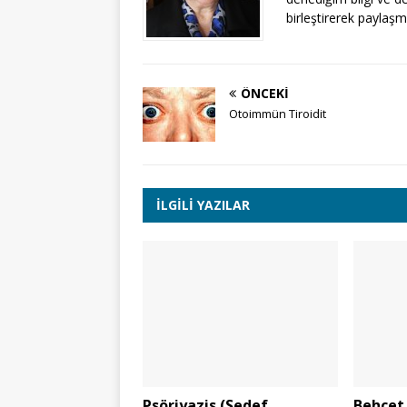
birleştirerek paylaşm
ÖNCEKI
Otoimmün Tiroidit
İLGILI YAZILAR
Psöriyazis (Sedef
Behçet 