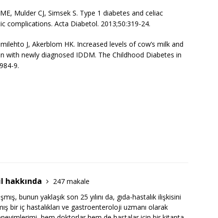
E, Mulder CJ, Simsek S. Type 1 diabetes and celiac
tic complications. Acta Diabetol. 2013;50:319-24.
omilehto J, Akerblom HK. Increased levels of cow’s milk and
dren with newly diagnosed IDDM. The Childhood Diabetes in
984-9.
il hakkında
247 makale
lışmış, bunun yaklaşık son 25 yılını da, gıda-hastalık ilişkisini
ş bir iç hastalıkları ve gastroenteroloji uzmanı olarak
eneyimlerimi, hem doktorlar hem de hastalar için bir kitapta