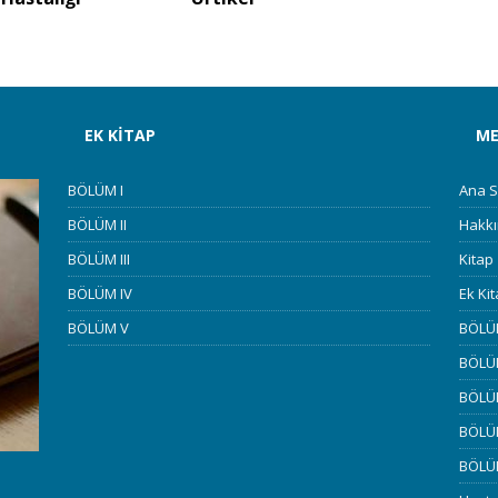
EK KITAP
M
BÖLÜM I
Ana S
BÖLÜM II
Hakk
BÖLÜM III
Kitap
BÖLÜM IV
Ek Ki
BÖLÜM V
BÖLÜ
BÖLÜM
BÖLÜM
BÖLÜ
BÖLÜ