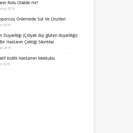
arın Rolü Olabilir mi?
muz 2019
oporozu Önlemede Süt Ve Ürünleri
an 2019
 Duyarlılığı (Çölyak dışı gluten duyarlılığı)
Bir Hastanın Çektiği Sıkıntılar
at 2019
atif Kolitli Hastamın Mektubu
k 2019