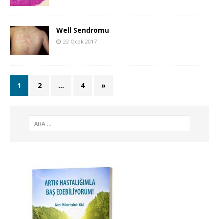
Well Sendromu
22 Ocak 2017
1
2
…
4
»