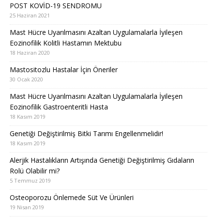
POST KOVİD-19 SENDROMU
25 Haziran 2021
Mast Hücre Uyarılmasını Azaltan Uygulamalarla İyileşen
Eozinofilik Kolitli Hastamın Mektubu
18 Haziran 2020
Mastositozlu Hastalar İçin Öneriler
30 Ocak 2020
Mast Hücre Uyarılmasını Azaltan Uygulamalarla İyileşen
Eozinofilik Gastroenteritli Hasta
18 Kasım 2019
Genetiği Değiştirilmiş Bitki Tarımı Engellenmelidir!
18 Kasım 2019
Alerjik Hastalıkların Artışında Genetiği Değiştirilmiş Gıdaların
Rolü Olabilir mi?
5 Temmuz 2019
Osteoporozu Önlemede Süt Ve Ürünleri
19 Nisan 2019