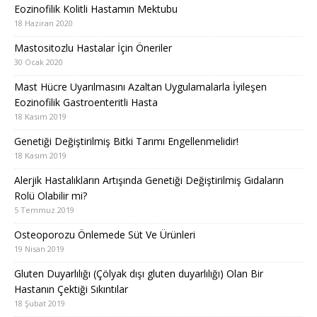
Eozinofilik Kolitli Hastamın Mektubu
18 Haziran 2020
Mastositozlu Hastalar İçin Öneriler
30 Ocak 2020
Mast Hücre Uyarılmasını Azaltan Uygulamalarla İyileşen
Eozinofilik Gastroenteritli Hasta
18 Kasım 2019
Genetiği Değiştirilmiş Bitki Tarımı Engellenmelidir!
18 Kasım 2019
Alerjik Hastalıkların Artışında Genetiği Değiştirilmiş Gıdaların
Rolü Olabilir mi?
5 Temmuz 2019
Osteoporozu Önlemede Süt Ve Ürünleri
19 Nisan 2019
Gluten Duyarlılığı (Çölyak dışı gluten duyarlılığı) Olan Bir
Hastanın Çektiği Sıkıntılar
18 Şubat 2019