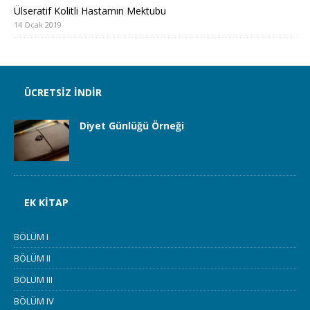
Ülseratif Kolitli Hastamın Mektubu
14 Ocak 2019
ÜCRETSIZ İNDIR
Diyet Günlüğü Örneği
EK KITAP
BÖLÜM I
BÖLÜM II
BÖLÜM III
BÖLÜM IV